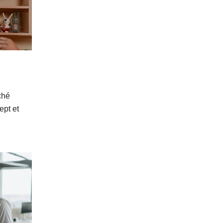
ché
ept et