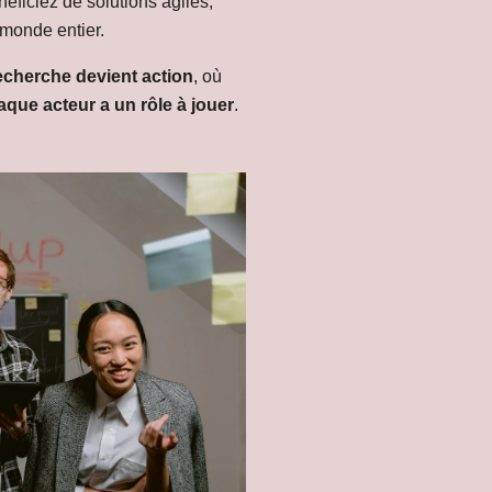
néficiez de solutions agiles,
 monde entier.
recherche devient action
, où
aque acteur a un rôle à jouer
.