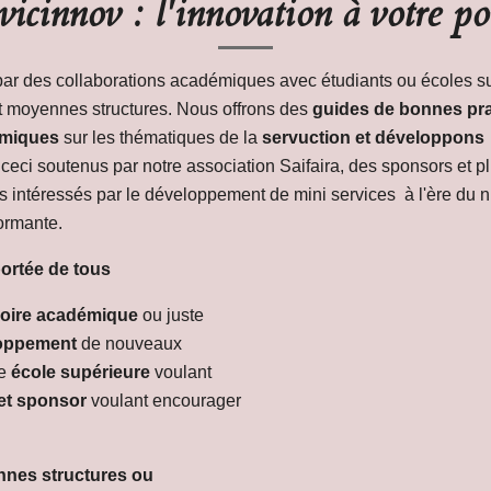
vicinnov : l'innovation à votre po
r des collaborations académiques avec étudiants ou écoles su
t moyennes structures. Nous offrons des
guides de bonnes pra
démiques
sur les thématiques de la
servuction et développons
ceci soutenus par notre association Saifaira, des sponsors et plu
s intéressés par le développement de mini services à l'ère du n
formante.
portée de tous
ire académique
ou juste
loppement
de nouveaux
e
école supérieure
voulant
 et sponsor
voulant encourager
nnes structures ou