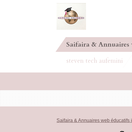
Passer
au
contenu
principal
Saifaira & Annuaires
steven tech aufemini
Saifaira & Annuaires web éducatifs 