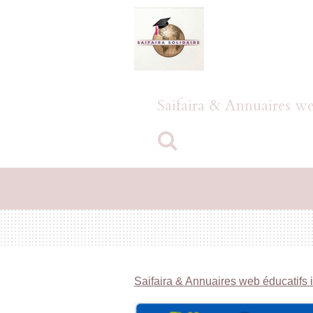
Passer
au
contenu
principal
Saifaira & Annuaires we
Saifaira & Annuaires web éducatifs 