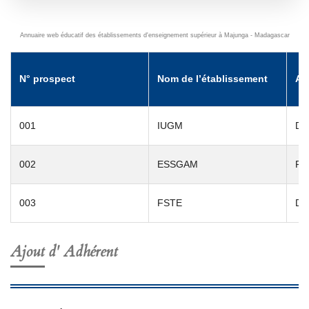
Annuaire web éducatif des établissements d'enseignement supérieur à Majunga - Madagascar
N° prospect
Nom de l’établissement
Ad
001
IUGM
Dé
002
ESSGAM
Pa
003
FSTE
Dé
Ajout d' Adhérent