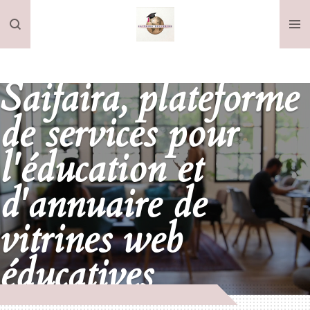
Passer
au
contenu
principal
Saifaira, plateforme
de services pour
l'éducation et
d'annuaire de
vitrines web
éducatives