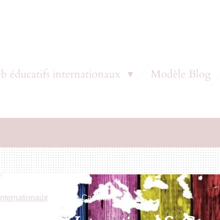
b éducatifs internationaux
Modèle Blog
internationaux
»
Globo Campus