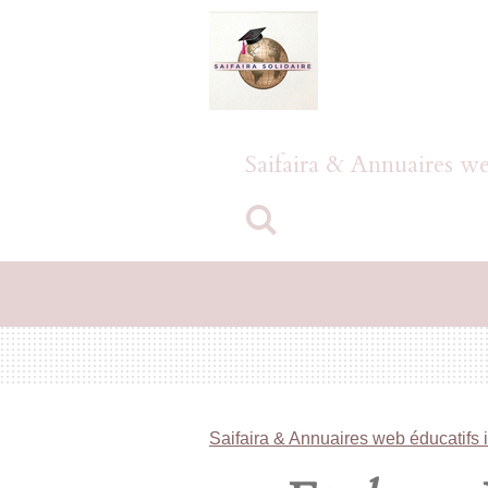
Passer
au
contenu
principal
Saifaira & Annuaires we
Saifaira & Annuaires web éducatifs 