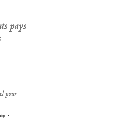
nts pays
s
el pour
mique