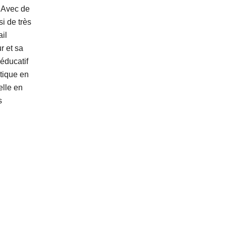
 Avec de
i de très
il
r et sa
éducatif
atique en
elle en
s