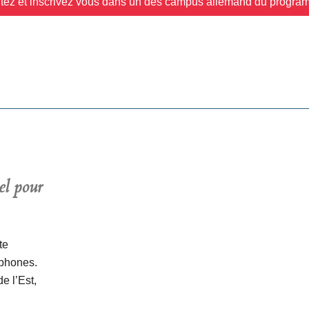
ltez et inscrivez vous dans un des campus allemand du progr
el pour
te
ophones.
e l’Est,