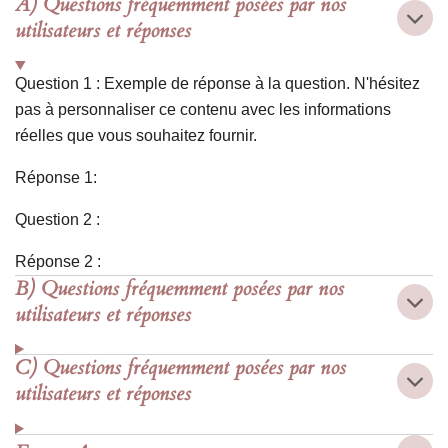
A) Questions fréquemment posées par nos
t
t
utilisateurs et réponses
a
a
g
g
e
e
r
r
Question 1 : Exemple de réponse à la question. N'hésitez
pas à personnaliser ce contenu avec les informations
réelles que vous souhaitez fournir.
Réponse 1:
Question 2 :
Réponse 2 :
B) Questions fréquemment posées par nos
utilisateurs et réponses
C) Questions fréquemment posées par nos
utilisateurs et réponses