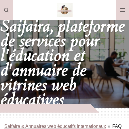
Passer
au
Saifaira, plateforme
contenu
principal
de services pour
l'éducation et
d'annuaire de
vitrines web
éducatives
Saifaira & Annuaires web éducatifs internationaux
»
FAQ