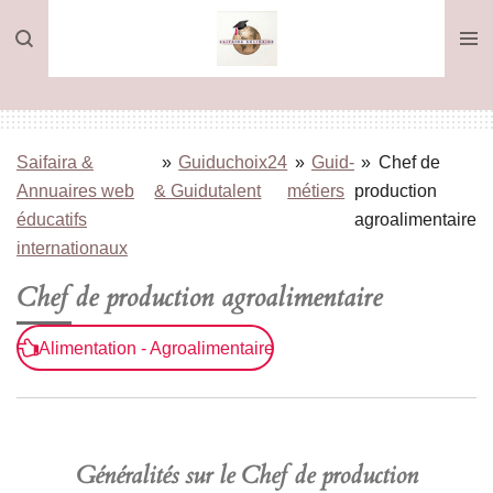
Passer
au
contenu
principal
Saifaira &
»
Guiduchoix24
»
Guid-
»
Chef de
Annuaires web
& Guidutalent
métiers
production
éducatifs
agroalimentaire
internationaux
Chef de production agroalimentaire
Alimentation - Agroalimentaire
Généralités sur le Chef de production