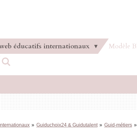
 web éducatifs internationaux
Modèle B
internationaux
»
Guiduchoix24 & Guidutalent
»
Guid-métiers
»