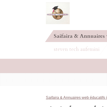
Passer
au
contenu
principal
Saifaira & Annuaires
steven tech aufemini
Saifaira & Annuaires web éducatifs 