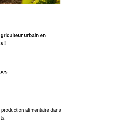
riculteur urbain en
s !
ses
a production alimentaire dans
ts.