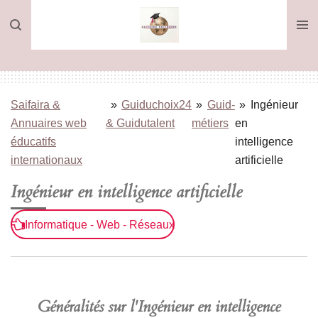
Passer
au
contenu
principal
Saifaira &
»
Guiduchoix24
»
Guid-
»
Ingénieur
Annuaires web
& Guidutalent
métiers
en
éducatifs
intelligence
internationaux
artificielle
Ingénieur en intelligence artificielle
Informatique - Web - Réseaux
Généralités sur l'Ingénieur en intelligence