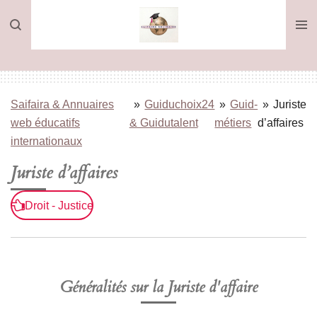
Passer
au
contenu
principal
Saifaira & Annuaires
»
Guiduchoix24
»
Guid-
»
Juriste
web éducatifs
& Guidutalent
métiers
d’affaires
internationaux
Juriste d’affaires
Droit - Justice
Généralités sur la Juriste d'affaire