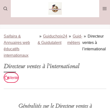
Passer
au
contenu
principal
Saifaira &
»
Guiduchoix24
»
Guid-
»
Directeur
Annuaires web
& Guidutalent
métiers
ventes à
éducatifs
l’international
internationaux
Directeur ventes à l’international
Vente
Généralités sur le Directeur ventes à