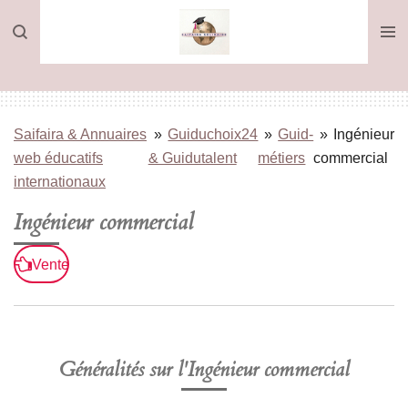
Passer
au
contenu
principal
Saifaira & Annuaires
»
Guiduchoix24
»
Guid-
»
Ingénieur
web éducatifs
& Guidutalent
métiers
commercial
internationaux
Ingénieur commercial
Vente
Généralités sur l'Ingénieur commercial