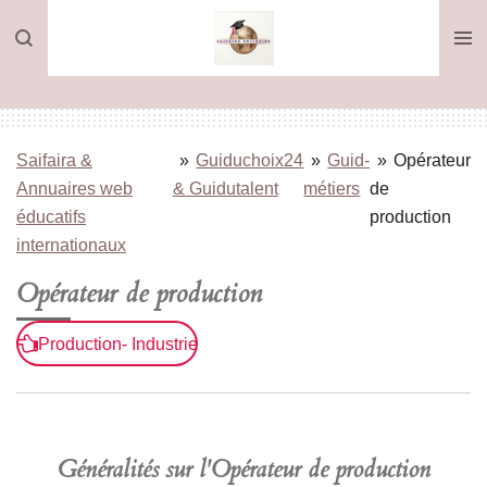
Passer
au
contenu
principal
Saifaira &
»
Guiduchoix24
»
Guid-
»
Opérateur
Annuaires web
& Guidutalent
métiers
de
éducatifs
production
internationaux
Opérateur de production
Production- Industrie
Généralités sur l'Opérateur de production