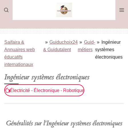
Passer
au
contenu
principal
Saifaira &
»
Guiduchoix24
»
Guid-
»
Ingénieur
Annuaires web
& Guidutalent
métiers
systèmes
éducatifs
électroniques
internationaux
Ingénieur systèmes électroniques
Électricité - Électronique - Robotique
Généralités sur l'Ingénieur systèmes électroniques