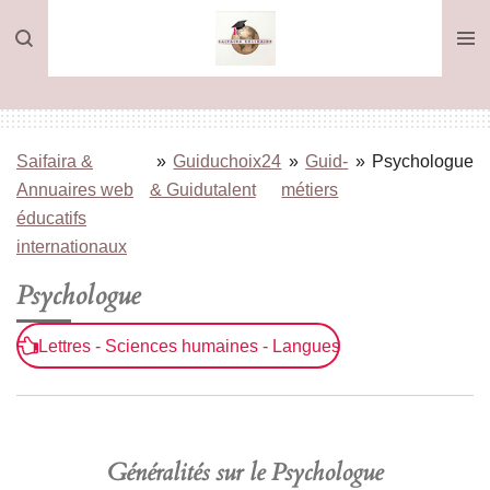
Passer
au
contenu
principal
Saifaira &
»
Guiduchoix24
»
Guid-
»
Psychologue
Annuaires web
& Guidutalent
métiers
éducatifs
internationaux
Psychologue
Lettres - Sciences humaines - Langues
Généralités sur le Psychologue