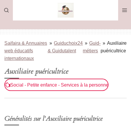
Passer
au
contenu
principal
Saifaira & Annuaires
»
Guiduchoix24
»
Guid-
»
Auxiliaire
web éducatifs
& Guidutalent
métiers
puéricultrice
internationaux
Auxiliaire puéricultrice
Social - Petite enfance - Services à la personne
Généralités sur l'Auxiliaire puéricultrice