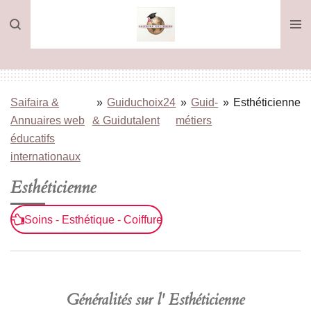
Passer
au
contenu
principal
Saifaira &
»
Guiduchoix24
»
Guid-
»
Esthéticienne
Annuaires web
& Guidutalent
métiers
éducatifs
internationaux
Esthéticienne
Soins - Esthétique - Coiffure
Généralités sur l' Esthéticienne