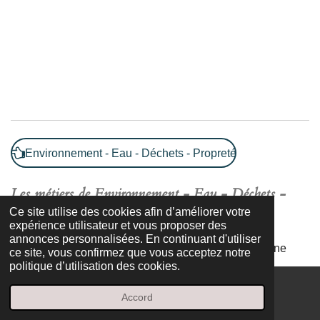
Environnement - Eau - Déchets - Propreté
Les métiers de
Environnement - Eau - Déchets -
Propreté
Ce site utilise des cookies afin d’améliorer votre
expérience utilisateur et vous proposer des
annonces personnalisées. En continuant d'utiliser
Les métiers de la gestion administrative englobent une
ce site, vous confirmez que vous acceptez notre
politique d’utilisation des cookies.
gamme variée de fonctions essentielles au bon
fonctionnement des organisations. Ils incluent la gestion
Accord
E-mail
Facebook
des documents, la planification, la coordination des