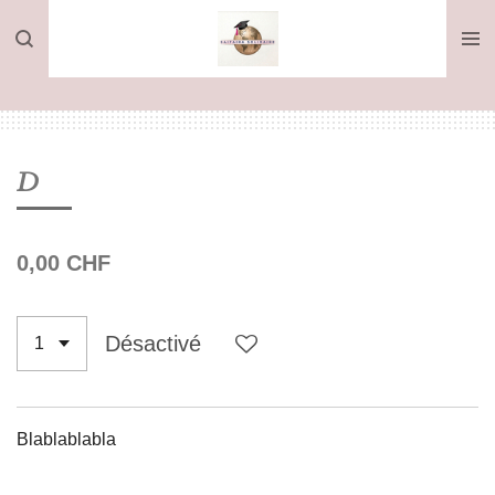
Passer
au
contenu
principal
D
0,00 CHF
Désactivé
Blablablabla