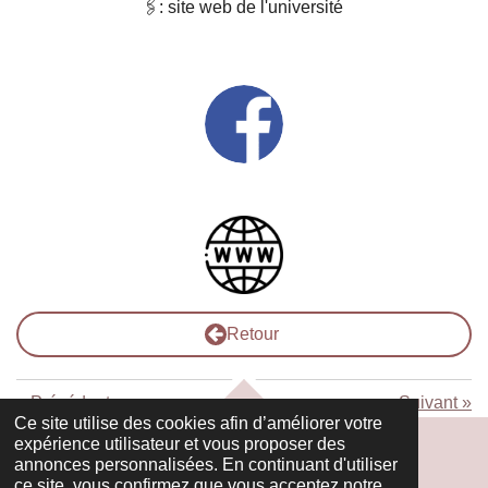
🖇: site web de l'université
Retour
«
Précédent
Suivant
»
HAUT
Ce site utilise des cookies afin d’améliorer votre
expérience utilisateur et vous proposer des
annonces personnalisées. En continuant d'utiliser
ce site, vous confirmez que vous acceptez notre