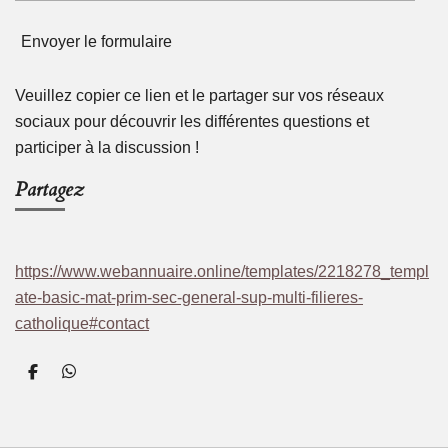
Envoyer le formulaire
Veuillez copier ce lien et le partager sur vos réseaux
sociaux pour découvrir les différentes questions et
participer à la discussion !
Partagez
https://www.webannuaire.online/templates/2218278_templ
ate-basic-mat-prim-sec-general-sup-multi-filieres-
catholique#contact
P
P
a
a
r
r
t
t
a
a