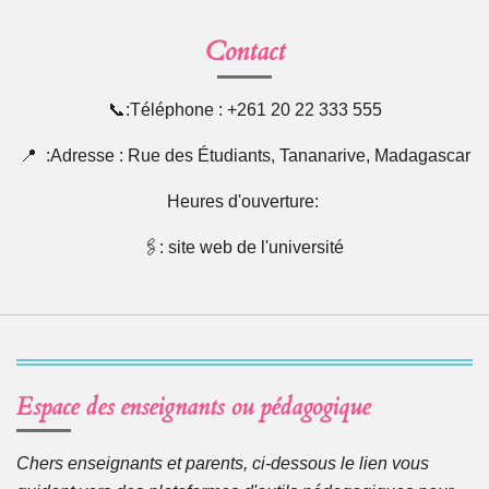
g
g
e
e
Contact
r
r
📞:Téléphone : +261 20 22 333 555
📍 :Adresse : Rue des Étudiants, Tananarive, Madagascar
Heures d'ouverture:
🖇: site web de l'université
Espace des enseignants ou pédagogique
Chers enseignants et parents, ci-dessous le lien vous