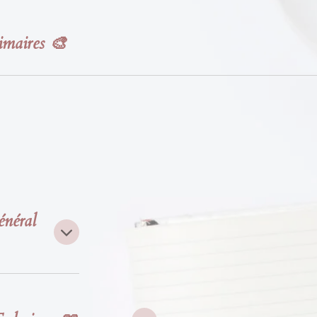
imaires 🎨
énéral