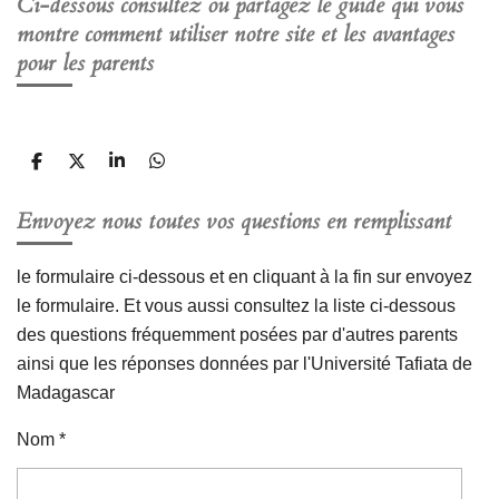
Ci-dessous consultez ou partagez le guide qui vous
montre comment utiliser notre site et les avantages
pour les parents
P
P
P
P
a
a
a
a
r
r
r
r
Envoyez nous toutes vos questions en remplissant
t
t
t
t
a
a
a
a
g
g
g
g
e
e
e
e
le formulaire ci-dessous et en cliquant à la fin sur envoyez
r
r
r
r
le formulaire. Et vous aussi consultez la liste ci-dessous
des questions fréquemment posées par d'autres parents
ainsi que les réponses données par l'Université Tafiata de
Madagascar
Nom *