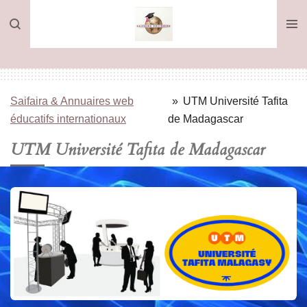
Passer
au
contenu
principal
Saifaira & Annuaires web
»
UTM Université Tafita
éducatifs internationaux
de Madagascar
UTM Université Tafita de Madagascar