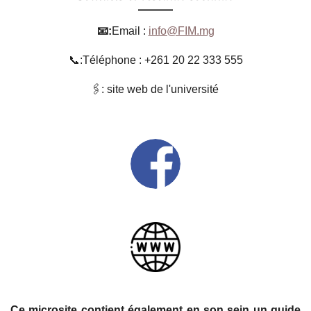
📧:
Email :
info@FIM.mg
📞:Téléphone : +261 20 22 333 555
🖇: site web de l'université
Ce microsite contient également en son sein un guide