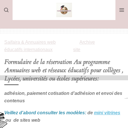
Passer
au
contenu
principal
Saifaira & Annuaires web
»
Archive
»
reservation
éducatifs internationaux
site
2
Formulaire de la réservation
Au programme
Annuaires web et réseaux éducatifs pour
collèges ,
Lycées, universités ou écoles supérieures
:
adhésion, paiement cotisation d'adhésion et envoi des
contenus
Veillez d'abord consulter les modèles:
de
mini vitrines
ou de sites web