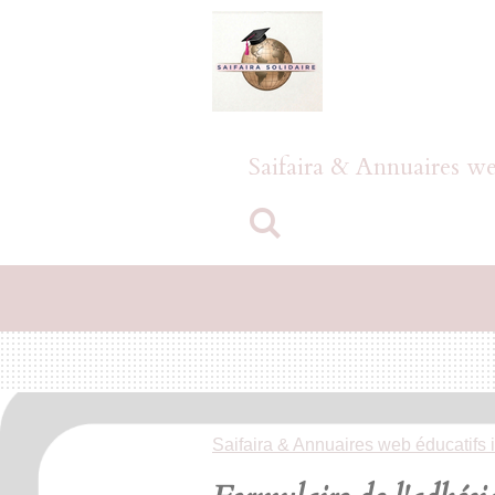
Passer
au
contenu
principal
Saifaira & Annuaires we
Saifaira & Annuaires web éducatifs 