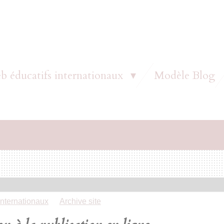
b éducatifs internationaux
Modèle Blog
internationaux
»
Archive site
»
reservation edu epage 1