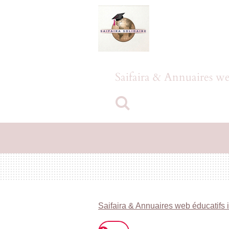
Passer
au
contenu
principal
Saifaira & Annuaires we
Saifaira & Annuaires web éducatifs 