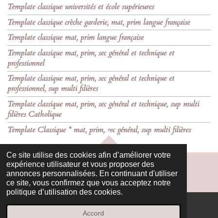
Template classique universités et école supérieures
Template classique crèche garderie, mat, prim langue française
Template classique mat, prim langue française
Template classique mat, prim, sec général et technique et
professionnel
Template classique mat, prim, sec général et technique et
professionnel, sup multi filières
Template classique mat, prim, sec général et technique, sup multi
filières Catholique
Template Classique * mat, prim, sec général, sup multi filières
HAUT
Ce site utilise des cookies afin d’améliorer votre
expérience utilisateur et vous proposer des
annonces personnalisées. En continuant d'utiliser
ce site, vous confirmez que vous acceptez notre
politique d’utilisation des cookies.
Accord
E-mail
Facebook